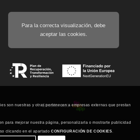
Para la correcta visualización, debe
aceptar las cookies.
Diseño web
kies son nuestras y otras pertenecen a empresas externas que prestan
en para mejorar nuestra página, personalizarla o mostrarte publicidad
uso clicando en el apartado
CONFIGURACIÓN DE COOKIES
.