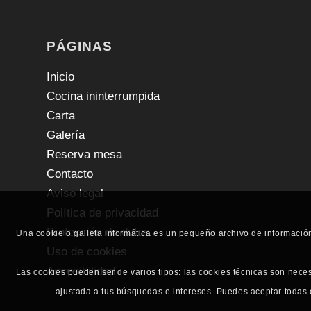
PÁGINAS
Inicio
Cocina ininterrumpida
Carta
Galería
Reserva mesa
Contacto
Aviso legal
Política de privacidad
Protección de datos
Una cookie o galleta informática es un pequeño archivo de informació
Uso de cookies
Accesibilidad
Las cookies pueden ser de varios tipos: las cookies técnicas son nece
ajustada a tus búsquedas e intereses. Puedes aceptar todas