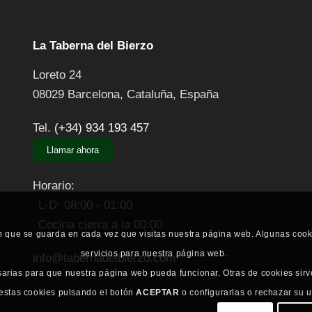
La Taberna del Bierzo
Loreto 24
08029
Barcelona
,
Cataluña
,
España
Tel.
(+34) 934 193 457
Llamar ahora
Horario:
L-D: 08:00 - 01:00
Cocina cierra a la 00:00
n que se guarda en cada vez que visitas nuestra página web. Algunas coo
servicios para nuestra página web.
info@tabernadelbierzo.com
sarias para que nuestra página web pueda funcionar. Otras de cookies sirv
 estas cookies pulsando el botón
ACEPTAR
o configurarlas o rechazar su 